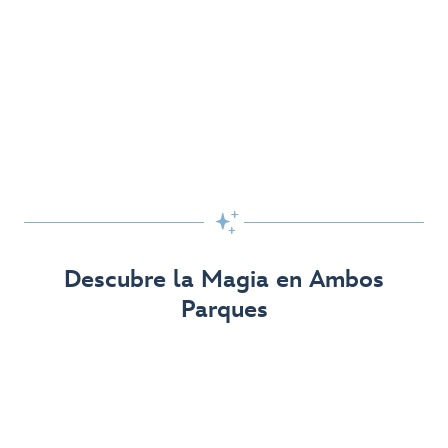
Sáltate la Fila con los Pases Lightning Lane
¡Llega más rápido a la diversión en ciertas atracciones y
aprovecha al máximo tu día!

Obtén Más Información
Descubre la Magia en Ambos
Parques