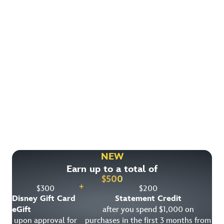
Encuentra Más Formas de Ahorrar
Explora otras grandes ofertas en habitaciones, boletos
para Parques y paquetes de vacaciones que podrían estar
disponibles.
NEW
Earn up to a total of
Ver todas las ofertas especiales
$
500
+
$
300
$
200
Disney Gift Card
Statement Credit
eGift
after you spend $1,000 on
upon approval for
purchases in the first 3 months from