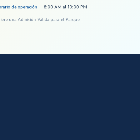
rario de operación
–
8:00 AM
al
10:00 PM
iere una Admisión Válida para el Parque