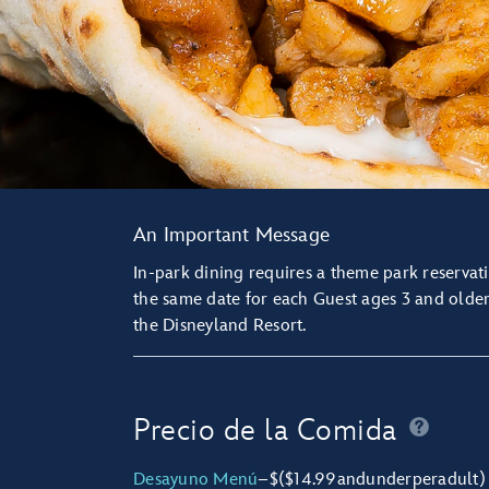
An Important Message
In-park dining requires a
theme park reservat
the same date for each Guest ages 3 and older
the Disneyland Resort.
Precio de la Comida
Desayuno Menú
–
$
($14.99
and
under
per
adult)