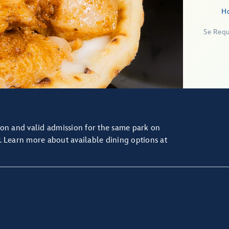
Ho
Se Requ
ion
and valid admission for the same park on
.
Learn more about available dining options
at