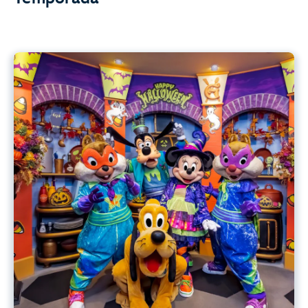
¡Goofy’s Kitchen Celebra Halloween!
Disfruta de un espectacular festín de Halloween, donde
Goofy y sus amigos lucen sus disfraces más encantadores y
te esperan una gran variedad de deliciosos platos y
sabrosas golosinas.