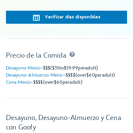
Verificar días disponibles
Precio de la Comida
Desayuno Menú
–
$$$
($35
to
$59.99
per
adult)
Desayuno-Almuerzo Menú
–
$$$$
(over
$60
per
adult)
Cena Menú
–
$$$$
(over
$60
per
adult)
Desayuno, Desayuno-Almuerzo y Cena
con Goofy