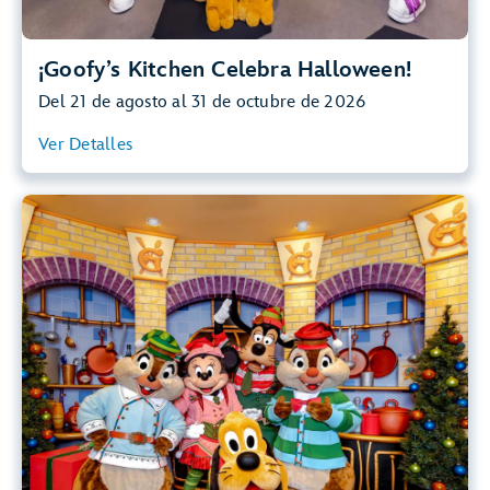
¡Goofy’s Kitchen Celebra Halloween!
Del 21 de agosto al 31 de octubre de 2026
Ver Detalles
Ver Resumen
¡Goofy’s Kitchen Celebra la Temporada
de Fiestas!
Únete a Goofy y sus amigos, vestidos con sus mejores
trajes, para disfrutar de un festín alegre y divertido, repleto
de sabores festivos y el espíritu de las fiestas.