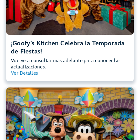
¡Goofy’s Kitchen Celebra la Temporada
de Fiestas!
Vuelve a consultar más adelante para conocer las
actualizaciones.
Ver Detalles
Ver Resumen
¡Goofy’s Kitchen Celebra la Primavera!
¡Sumérgete en la diversión primaveral con Goofy y sus
amigos, vestidos con atuendos inspirados en el jardín y,
luego, disfruta de un festín repleto de bocados frescos y
momentos divertidos!