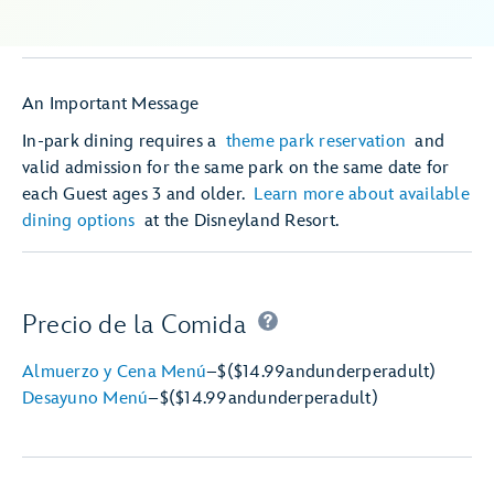
An Important Message
In-park dining requires a
theme park reservation
and
valid admission for the same park on the same date for
each Guest ages 3 and older.
Learn more about available
dining options
at the Disneyland Resort.
Precio de la Comida
Almuerzo y Cena Menú
–
$
($14.99
and
under
per
adult)
Desayuno Menú
–
$
($14.99
and
under
per
adult)