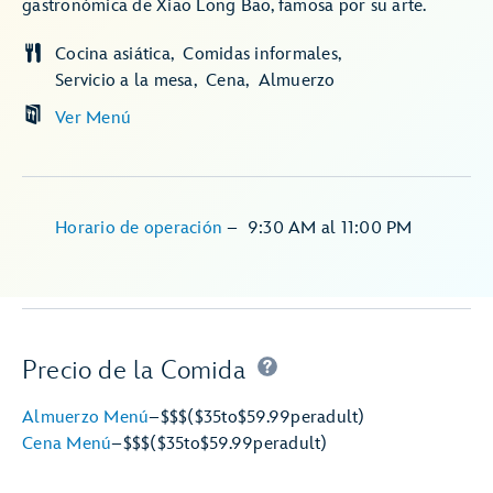
gastronómica de Xiao Long Bao, famosa por su arte.
Cocina asiática
Comidas informales
Servicio a la mesa
Cena
Almuerzo
Ver Menú
Horario de operación
–
9:30 AM
al
11:00 PM
Precio de la Comida
Almuerzo Menú
–
$$$
($35
to
$59.99
per
adult)
Cena Menú
–
$$$
($35
to
$59.99
per
adult)