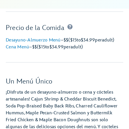
Precio de la Comida
Desayuno-Almuerzo Menú
–
$$
($15
to
$34.99
per
adult)
Cena Menú
–
$$
($15
to
$34.99
per
adult)
Un Menú Único
¡Disfruta de un desayuno-almuerzo o cena y cócteles
artesanales! Cajun Shrimp & Cheddar Biscuit Benedict,
Soda Pop-Braised Baby Back Ribs, Charred Cauliflower
Hummus, Maple Pecan-Crusted Salmon y Buttermilk
Fried Chicken & Maple Bacon Doughnuts son solo
algunas de las deliciosas opciones del menú. Y cocteles