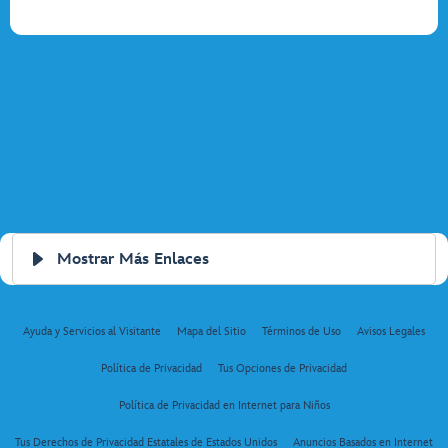
Mostrar Más Enlaces
Ayuda y Servicios al Visitante
Mapa del Sitio
Términos de Uso
Avisos Legales
Política de Privacidad
Tus Opciones de Privacidad
Política de Privacidad en Internet para Niños
Tus Derechos de Privacidad Estatales de Estados Unidos
Anuncios Basados en Internet