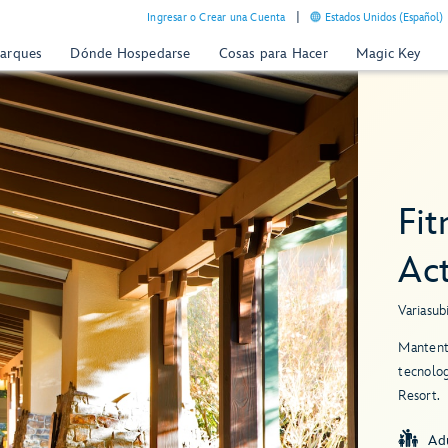
Ingresar o Crear una Cuenta
Estados Unidos (Español)
Parques
Dónde Hospedarse
Cosas para Hacer
Magic Key
Fit
Act
Varias
ub
Mantente
tecnolog
Resort.
Ad