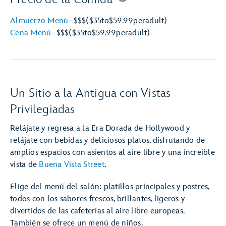
Almuerzo Menú
–
$$$
($35
to
$59.99
per
adult)
Cena Menú
–
$$$
($35
to
$59.99
per
adult)
Un Sitio a la Antigua con Vistas
Privilegiadas
Relájate y regresa a la Era Dorada de Hollywood y
relájate con bebidas y deliciosos platos, disfrutando de
amplios espacios con asientos al aire libre y una increíble
vista de
Buena Vista Street
.
Elige del menú del salón: platillos principales y postres,
todos con los sabores frescos, brillantes, ligeros y
divertidos de las cafeterías al aire libre europeas.
También se ofrece un menú de niños.