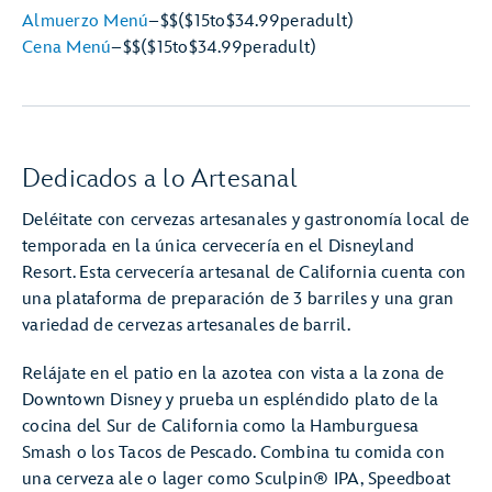
Almuerzo Menú
–
$$
($15
to
$34.99
per
adult)
Cena Menú
–
$$
($15
to
$34.99
per
adult)
Dedicados a lo Artesanal
Deléitate con cervezas artesanales y gastronomía local de
temporada en la única cervecería en el Disneyland
Resort. Esta cervecería artesanal de California cuenta con
una plataforma de preparación de 3 barriles y una gran
variedad de cervezas artesanales de barril.
Relájate en el patio en la azotea con vista a la zona de
Downtown Disney y prueba un espléndido plato de la
cocina del Sur de California como la Hamburguesa
Smash o los Tacos de Pescado. Combina tu comida con
una cerveza ale o lager como Sculpin® IPA, Speedboat