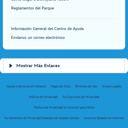
Reglamentos del Parque
Información General del Centro de Ayuda
Envíanos un correo electrónico
Mostrar Más Enlaces
Ayuda y Servicios al Visitante
Mapa del Sitio
Términos de Uso
Avisos Legales
Política de Privacidad
Tus Opciones de Privacidad
Política de Privacidad en Internet para Niños
Tus Derechos de Privacidad Estatales de Estados Unidos
Anuncios Basados en Internet